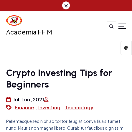
S
k
i
p
t
Academia FFIM
o
c
o
n
t
Crypto Investing Tips for
e
n
Beginners
t
Jul, Lun, 2021
Finance
,
Investing
,
Technology
Pellentesque sed nibh ac tortor feugiat convallis a sit amet
nunc. Mauris non magna libero. Curabitur faucibus dignissim