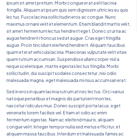
ipsum sit amet pretium. Morbi congue erat a elit lacinia
fringilla. Aliquam at ipsum quis sem dignissim ultricies eu quis
lectus. Fusce lacinia sollicitudin eros ac congue. Nunc
maximus ornare velit et elementum. Etiam blandit mattis velit,
sit amet fermentum lectus hendrerit eget. Donec ut urna ac
augue hendrerit rhoncus sed at augue. Cras eget fringilla
augue. Proin tincidunt eleifend hendrerit. Aliquam faucibus
quam et erat vehicula lacinia. Maecenas vulputate velit vitae
quam rutrum accumsan. Suspendisse ullamcorper nisl a
neque scelerisque, mattis egestas lectus fringilla. Morbi
sollicitudin, dui suscipit sodales consectetur, nisi odio
malesuada magna, eget malesuada mi risus accumsan erat.
Sed in eros in quam lacinia rutrum at nec lectus. Orci varius
natoque penatibus et magnis dis parturient montes,
nascetur ridiculus mus. Donec suscipit porta lacus, eget
venenatis lorem facilisis vel. Etiam at odio ac enim
fermentum egestas. Nam ac eleifend mauris, aliquam
congue velit. Integer tempor nulla sed metus efficitur, et
aliquam massa faucibus. Interdum et malesuada fames ac