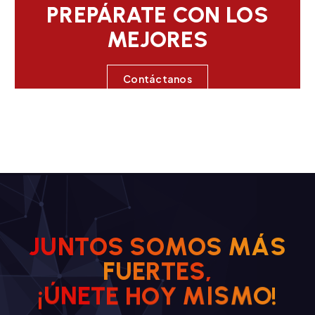
PREPÁRATE CON LOS
MEJORES
Contáctanos
J
U
N
T
O
S
S
O
M
O
S
M
Á
S
F
U
E
R
T
E
S
,
H
O
!
E
Y
T
E
¡
N
Ú
M
O
I
M
S