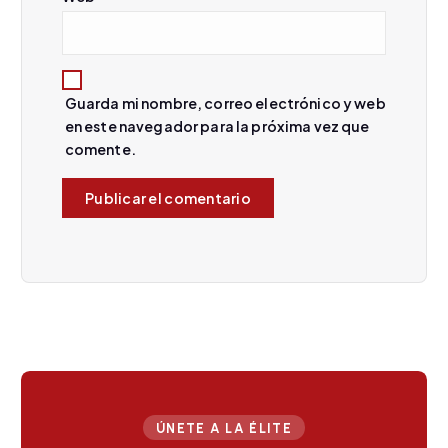
a
d
Guarda mi nombre, correo electrónico y web
a
en este navegador para la próxima vez que
comente.
s
ÚNETE A LA ÉLITE