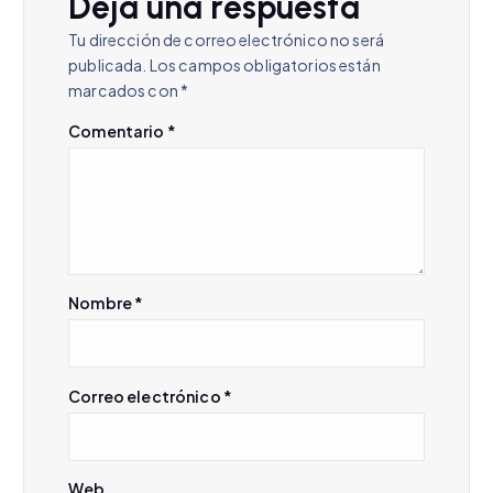
Deja una respuesta
i
Tu dirección de correo electrónico no será
publicada.
Los campos obligatorios están
ó
marcados con
*
n
Comentario
*
d
e
e
Nombre
*
n
Correo electrónico
*
t
r
Web