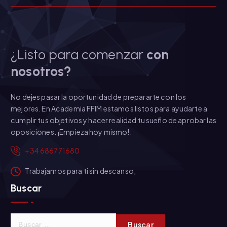
¿Listo para comenzar
con
nosotros?
No dejes pasar la oportunidad de prepararte con los
mejores. En Academia FFIM estamos listos para ayudarte a
cumplir tus objetivos y hacer realidad tu sueño de aprobar las
oposiciones. ¡Empieza hoy mismo!.
+34 686771680
Trabajamos para ti sin descanso,
Buscar
B