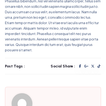
Phasellus bibendum, nisl vel venenatis ullamcorper, tellus sem
ornare nibh, non sollicitudin sapien magna sollicitudin justo.
Duis accumsan cursus velit, eu elementum lacus. Nam nulla
urna, pretium non leo eget, convallis commodo lectus.
Etiam tempor mattis dolor. Ut vitae erat iaculis urna efficitur
accumsan. Aliquam tempor mi leo, id vulputate enim
imperdiet tincidunt. Phasellus consequat elit nec purus
venenatis interdum. Aenean pellentesque sapien vitae porta
varius. Quisque interdum dictum erat, quis feugiat purus
posuere sit amet.
Post Tags :
Social Share :