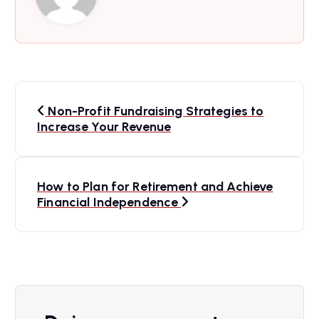
N
Non-Profit Fundraising Strategies to
a
Increase Your Revenue
v
How to Plan for Retirement and Achieve
e
Financial Independence
g
a
c