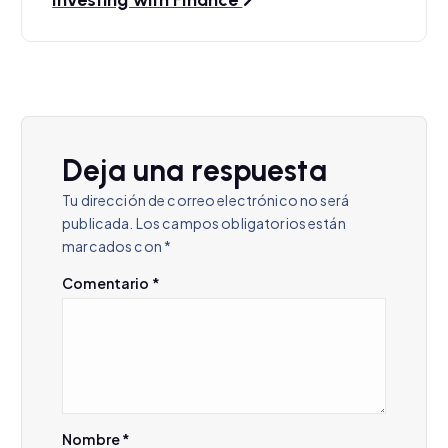
a
Investing with Finance
v
e
g
Deja una respuesta
a
Tu dirección de correo electrónico no será
publicada.
Los campos obligatorios están
c
marcados con
*
Comentario
*
i
ó
n
Nombre
*