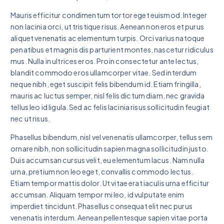
Mauris efficitur condimentum tortor eget euismod. Integer
non lacinia orci, ut tristique risus. Aenean non eros et purus
aliquet venenatis ac elementum turpis. Orci varius natoque
penatibus et magnis dis parturient montes, nascetur ridiculus
mus. Nulla in ultrices eros. Proin consectetur ante lectus,
blandit commodo eros ullamcorper vitae. Sed interdum
neque nibh, eget suscipit felis bibendum id. Etiam fringilla,
mauris ac luctus semper, nisl felis dictum diam, nec gravida
tellus leo id ligula. Sed ac felis lacinia risus sollicitudin feugiat
nec ut risus.
Phasellus bibendum, nisl vel venenatis ullamcorper, tellus sem
ornare nibh, non sollicitudin sapien magna sollicitudin justo.
Duis accumsan cursus velit, eu elementum lacus. Nam nulla
urna, pretium non leo eget, convallis commodo lectus.
Etiam tempor mattis dolor. Ut vitae erat iaculis urna efficitur
accumsan. Aliquam tempor mi leo, id vulputate enim
imperdiet tincidunt. Phasellus consequat elit nec purus
venenatis interdum. Aenean pellentesque sapien vitae porta