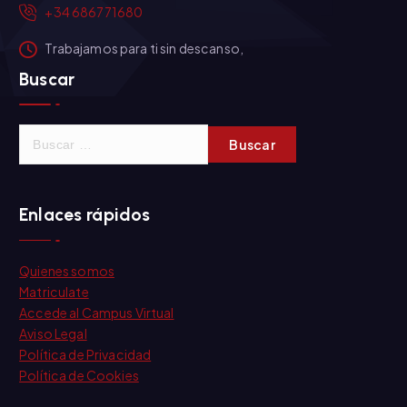
+34 686771680
Trabajamos para ti sin descanso,
Buscar
B
u
s
c
Enlaces rápidos
a
r
:
Quienes somos
Matriculate
Accede al Campus Virtual
Aviso Legal
Política de Privacidad
Política de Cookies