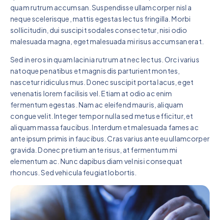
quam rutrum accumsan. Suspendisse ullamcorper nisl a
neque scelerisque, mattis egestas lectus fringilla. Morbi
sollicitudin, dui suscipit sodales consectetur, nisi odio
malesuada magna, eget malesuada mi risus accumsan erat.
Sed in eros in quam lacinia rutrum at nec lectus. Orci varius
natoque penatibus et magnis dis parturient montes,
nascetur ridiculus mus. Donec suscipit porta lacus, eget
venenatis lorem facilisis vel. Etiam at odio ac enim
fermentum egestas. Nam ac eleifend mauris, aliquam
congue velit. Integer tempor nulla sed metus efficitur, et
aliquam massa faucibus. Interdum et malesuada fames ac
ante ipsum primis in faucibus. Cras varius ante eu ullamcorper
gravida. Donec pretium ante risus, at fermentum mi
elementum ac. Nunc dapibus diam vel nisi consequat
rhoncus. Sed vehicula feugiat lobortis.