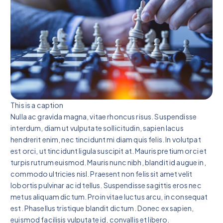
This is a caption
Nulla ac gravida magna, vitae rhoncus risus. Suspendisse
interdum, diam ut vulputate sollicitudin, sapien lacus
hendrerit enim, nec tincidunt mi diam quis felis. In volutpat
est orci, ut tincidunt ligula suscipit at. Mauris pretium orci et
turpis rutrum euismod. Mauris nunc nibh, blandit id augue in,
commodo ultricies nisl. Praesent non felis sit amet velit
lobortis pulvinar ac id tellus. Suspendisse sagittis eros nec
metus aliquam dictum. Proin vitae luctus arcu, in consequat
est. Phasellus tristique blandit dictum. Donec ex sapien,
euismod facilisis vulputate id, convallis et libero.