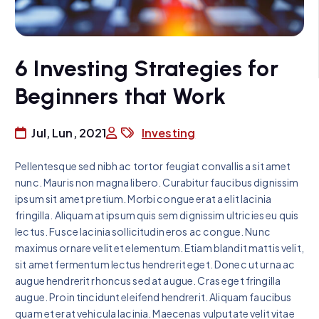
6 Investing Strategies for
Beginners that Work
Jul, Lun, 2021
Investing
Pellentesque sed nibh ac tortor feugiat convallis a sit amet
nunc. Mauris non magna libero. Curabitur faucibus dignissim
ipsum sit amet pretium. Morbi congue erat a elit lacinia
fringilla. Aliquam at ipsum quis sem dignissim ultricies eu quis
lectus. Fusce lacinia sollicitudin eros ac congue. Nunc
maximus ornare velit et elementum. Etiam blandit mattis velit,
sit amet fermentum lectus hendrerit eget. Donec ut urna ac
augue hendrerit rhoncus sed at augue. Cras eget fringilla
augue. Proin tincidunt eleifend hendrerit. Aliquam faucibus
quam et erat vehicula lacinia. Maecenas vulputate velit vitae