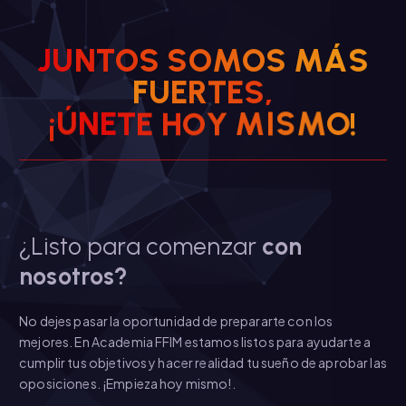
J
U
N
T
O
S
S
O
M
O
S
M
Á
S
F
U
E
R
T
E
S
,
M
Y
I
O
S
¡
Ú
H
N
E
E
T
M
O
!
¿Listo para comenzar
con
nosotros?
No dejes pasar la oportunidad de prepararte con los
mejores. En Academia FFIM estamos listos para ayudarte a
cumplir tus objetivos y hacer realidad tu sueño de aprobar las
oposiciones. ¡Empieza hoy mismo!.