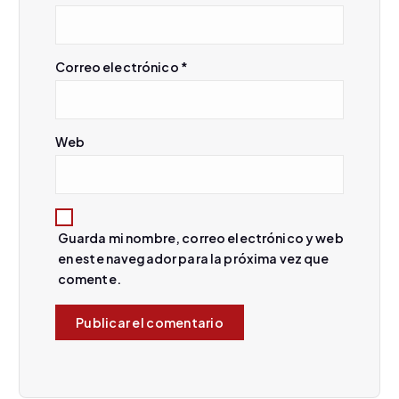
d
e
Correo electrónico
*
e
n
Web
t
r
Guarda mi nombre, correo electrónico y web
a
en este navegador para la próxima vez que
comente.
d
a
s